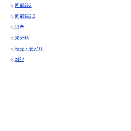
回顧録2
回顧録2.0
思考
未分類
転売・せどり
雑記