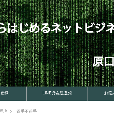
ガ登録
LINE@友達登録
お悩
思考
得手不得手